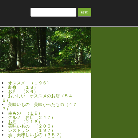
検
索:
オススメ （１９６）
刺身 （１８）
お店 （８６）
おいしい オススメのお店（５４
８）
美味いもの 美味かったもの（４７
３）
生もの （１９）
グルメ お店（２４７）
お店 （２１６）
美味いもの （２０５）
レストラン （１９７）
酒 美味しいもの（３５２）