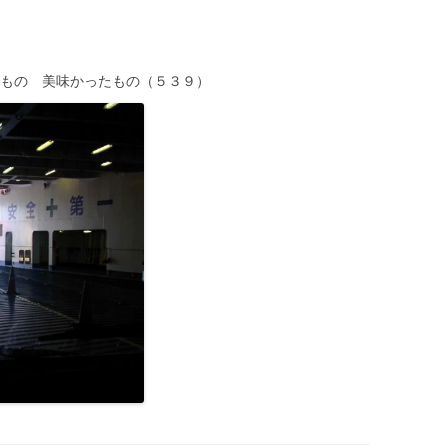
）
いもの 美味かったもの（５３９）