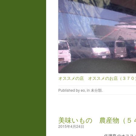
オススメの店 オススメのお店（３７０
Published by
eo
, in
未分類
.
美味いもの 農産物（５
2015年4月24日
佐渡島のオスス