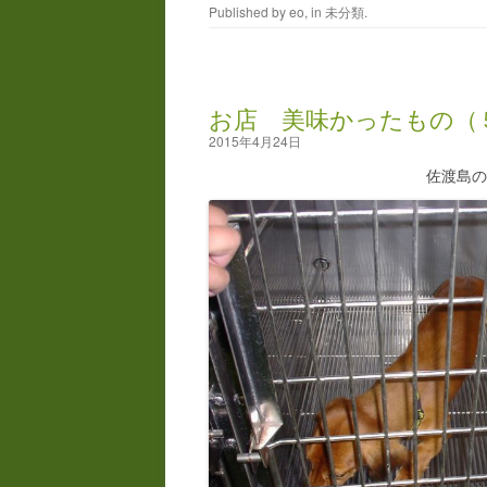
Published by
eo
, in
未分類
.
お店 美味かったもの（
2015年4月24日
佐渡島