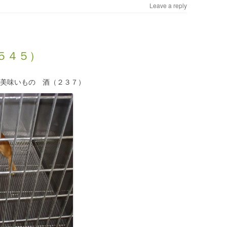
Leave a reply
５４５）
の美味いもの 酒（２３７）