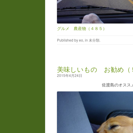
グルメ 農産物（４８５）
Published by
eo
, in
未分類
.
美味しいもの お勧め（
2015年4月24日
佐渡島のオスス