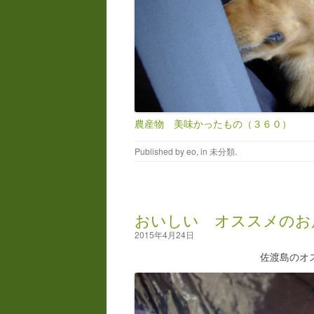
農産物 美味かったもの（３６０）
Published by
eo
, in
未分類
.
おいしい オススメのお
2015年4月24日
佐渡島のオ