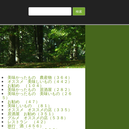
検
索:
美味かったもの 農産物（３６４）
オススメ 美味しいもの（４４２）
お勧め （１０４）
美味かったもの 居酒屋（２８２）
美味かったもの 美味いもの（２６
５）
お勧め （４７）
美味しいもの （８１）
オススメ オススメの店（３３５）
居酒屋 お勧め（３５１）
グルメ オススメの店（５３８）
レストラン （４２）
旅行 酒（４５６）