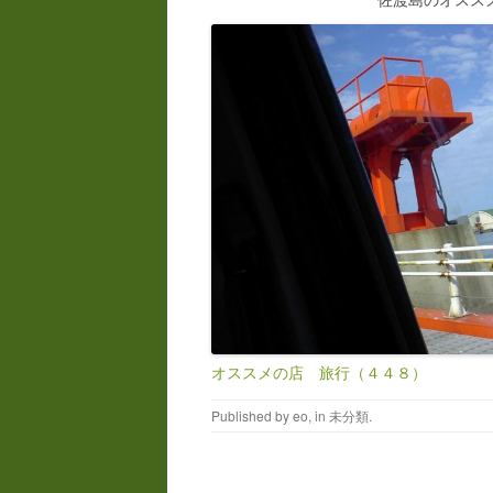
オススメの店 旅行（４４８）
Published by
eo
, in
未分類
.