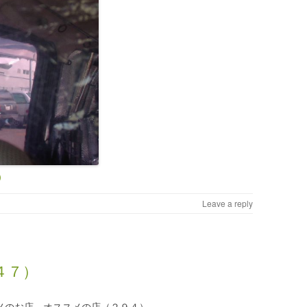
）
Leave a reply
４７）
メのお店 オススメの店（２９４）