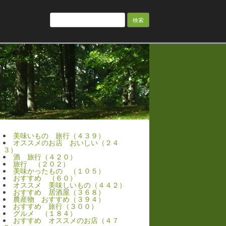
検
索:
美味いもの 旅行（４３９）
オススメのお店 おいしい（２４
３）
酒 旅行（４２０）
旅行 （２０２）
美味かったもの （１０５）
おすすめ （６０）
オススメ 美味しいもの（４４２）
おすすめ 居酒屋（３６８）
農産物 おすすめ（３９４）
おすすめ 旅行（３００）
グルメ （１８４）
おすすめ オススメのお店（４７