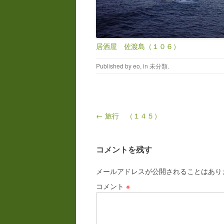
居酒屋 佐渡島（１０６）
Published by
eo
, in
未分類
.
Post navigation
← 旅行 （１４５）
コメントを残す
メールアドレスが公開されることはあり
コメント
※