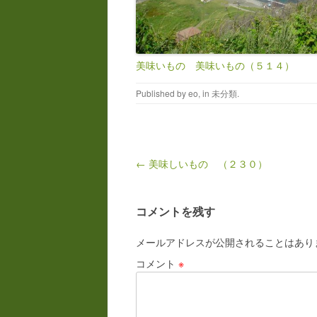
美味いもの 美味いもの（５１４）
Published by
eo
, in
未分類
.
Post navigation
← 美味しいもの （２３０）
コメントを残す
メールアドレスが公開されることはあり
コメント
※