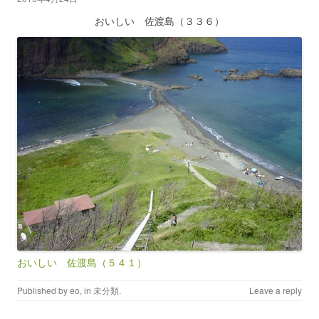
おいしい 佐渡島（３３６）
おいしい 佐渡島（５４１）
Published by
eo
, in
未分類
.
Leave a reply