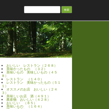
検
索:
おいしい レストラン（２６８）
美味かったもの （３２）
美味いもの 美味しいもの（４５
８）
レストラン （１４０）
レストラン 美味かったもの（５１
１）
オススメのお店 おいしい（２４
３）
美味しいお店 酒（４９１）
農産物 おいしい（４２８）
おいしい （８５）
美味いもの （１６４）