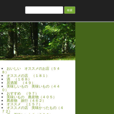
検
索:
おいしい オススメのお店（５４
８）
オススメの店 （１８１）
酒 （１６８）
居酒屋 （４９）
美味しいもの 美味いもの（４４
０）
おすすめ （９７）
美味いもの 農産物（４０５）
農産物 旅行（４６２）
オススメ （１５７）
オススメの店 美味かったもの（４
７２）