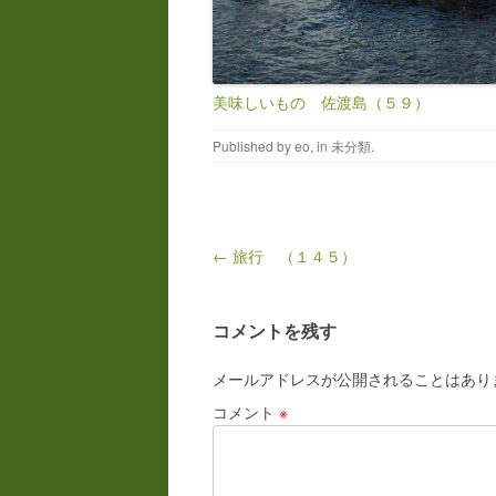
美味しいもの 佐渡島（５９）
Published by
eo
, in
未分類
.
Post navigation
← 旅行 （１４５）
コメントを残す
メールアドレスが公開されることはあり
コメント
※