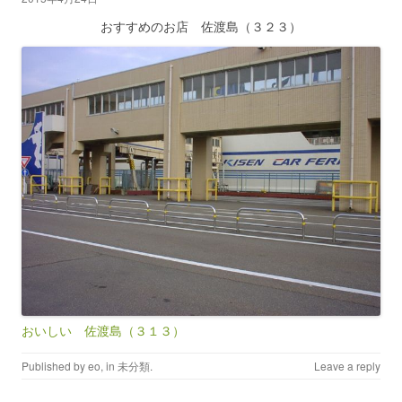
おすすめのお店 佐渡島（３２３）
おいしい 佐渡島（３１３）
Published by
eo
, in
未分類
.
Leave a reply