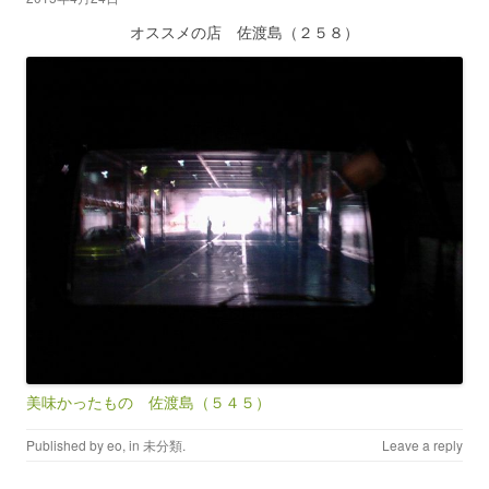
オススメの店 佐渡島（２５８）
美味かったもの 佐渡島（５４５）
Published by
eo
, in
未分類
.
Leave a reply