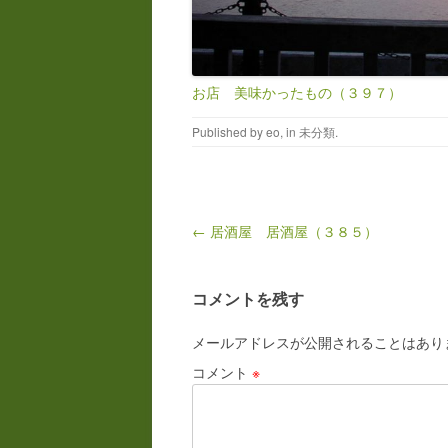
お店 美味かったもの（３９７）
Published by
eo
, in
未分類
.
Post navigation
← 居酒屋 居酒屋（３８５）
コメントを残す
メールアドレスが公開されることはあり
コメント
※