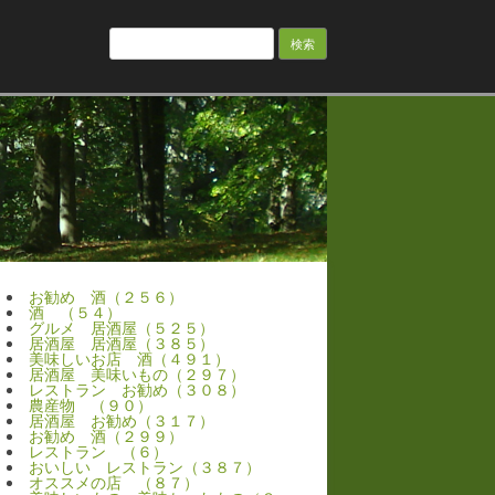
検
索:
お勧め 酒（２５６）
酒 （５４）
グルメ 居酒屋（５２５）
居酒屋 居酒屋（３８５）
美味しいお店 酒（４９１）
居酒屋 美味いもの（２９７）
レストラン お勧め（３０８）
農産物 （９０）
居酒屋 お勧め（３１７）
お勧め 酒（２９９）
レストラン （６）
おいしい レストラン（３８７）
オススメの店 （８７）