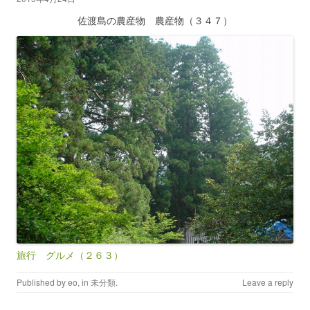
佐渡島の農産物 農産物（３４７）
旅行 グルメ（２６３）
Published by
eo
, in
未分類
.
Leave a reply