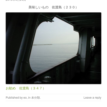
美味しいもの 佐渡島（２３０）
お勧め 佐渡島（３４７）
Published by
eo
, in
未分類
.
Leave a reply