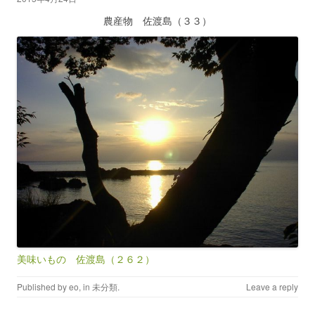
農産物 佐渡島（３３）
美味いもの 佐渡島（２６２）
Published by
eo
, in
未分類
.
Leave a reply