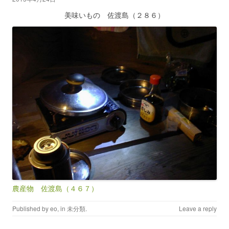
美味いもの 佐渡島（２８６）
農産物 佐渡島（４６７）
Published by
eo
, in
未分類
.
Leave a reply