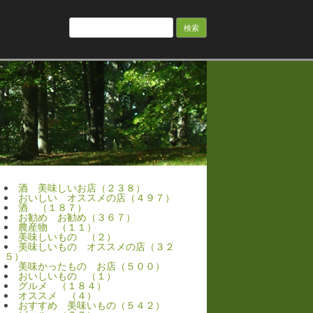
検
索:
酒 美味しいお店（２３８）
おいしい オススメの店（４９７）
酒 （１８７）
お勧め お勧め（３６７）
農産物 （１１）
美味しいもの （２）
美味しいもの オススメの店（３２
５）
美味かったもの お店（５００）
おいしいもの （１）
グルメ （１８４）
オススメ （４）
おすすめ 美味いもの（５４２）