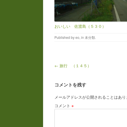
おいしい 佐渡島（５３０）
Published by
eo
, in
未分類
.
Post navigation
← 旅行 （１４５）
コメントを残す
メールアドレスが公開されることはあり
コメント
※