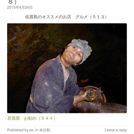
８）
2015年4月24日
佐渡島のオススメのお店 グルメ（５１３）
居酒屋 お勧め（５４４）
Published by
eo
, in
未分類
.
Leave a reply