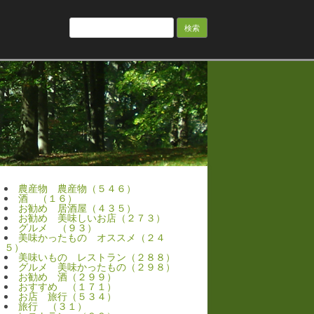
検
索:
農産物 農産物（５４６）
酒 （１６）
お勧め 居酒屋（４３５）
お勧め 美味しいお店（２７３）
グルメ （９３）
美味かったもの オススメ（２４
５）
美味いもの レストラン（２８８）
グルメ 美味かったもの（２９８）
お勧め 酒（２９９）
おすすめ （１７１）
お店 旅行（５３４）
旅行 （３１）