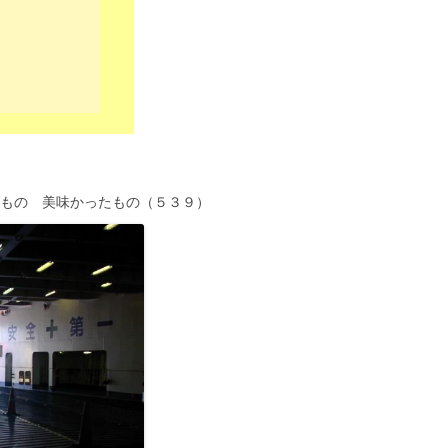
）
いもの 美味かったもの（５３９）