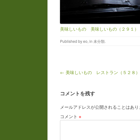
美味しいもの 美味しいもの（２９１）
Published by
eo
, in
未分類
.
Post navigation
← 美味しいもの レストラン（５２８）
コメントを残す
メールアドレスが公開されることはあり
コメント
※