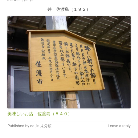
丼 佐渡島（１９２）
美味しいお店 佐渡島（５４０）
Published by
eo
, in
未分類
.
Leave a reply